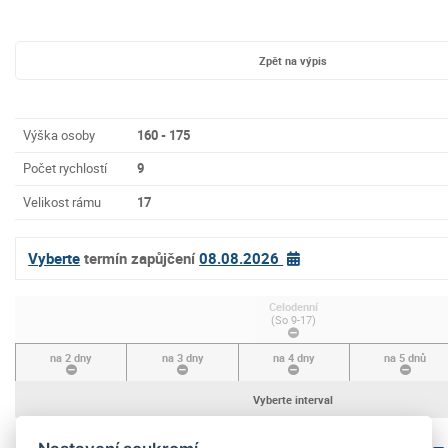
Zpět na výpis
Výška osoby
160 - 175
Počet rychlostí
9
Velikost rámu
17
Vyberte
termín zapůjčení
08.08.2026
Celodenní
(So 9-17)
na 2 dny
na 3 dny
na 4 dny
na 5 dnů
Vyberte interval